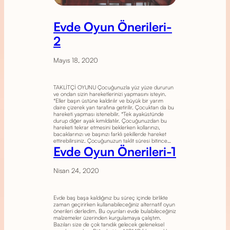
Evde Oyun Önerileri-
2
Mayıs 18, 2020
TAKLİTÇİ OYUNU Çocuğunuzla yüz yüze dururun
ve ondan sizin hareketlerinizi yapmasını isteyin.
*Eller başın üstüne kaldırılır ve büyük bir yarım
daire çizerek yan tarafına getirilir. Çocuktan da bu
hareketi yapması istenebilir. *Tek ayaküstünde
durup diğer ayak kımıldatılır. Çocuğunuzdan bu
hareketi tekrar etmesini beklerken kollarınızı,
bacaklarınızı ve başınızı farklı şekillerde hareket
ettirebilirsiniz. Çocuğunuzun taklit süresi bitince…
Evde Oyun Önerileri-1
Nisan 24, 2020
Evde baş başa kaldığınız bu süreç içinde birlikte
zaman geçirirken kullanabileceğiniz alternatif oyun
önerileri derledim. Bu oyunları evde bulabileceğiniz
malzemeler üzerinden kurgulamaya çalıştım.
Bazıları size de çok tanıdık gelecek geleneksel