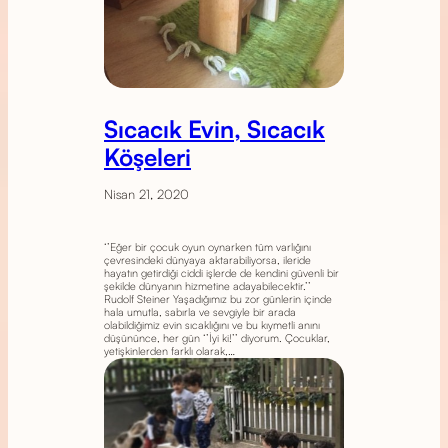
Sıcacık Evin, Sıcacık
Köşeleri
Nisan 21, 2020
‘’Eğer bir çocuk oyun oynarken tüm varlığını
çevresindeki dünyaya aktarabiliyorsa, ileride
hayatın getirdiği ciddi işlerde de kendini güvenli bir
şekilde dünyanın hizmetine adayabilecektir.’’
Rudolf Steiner Yaşadığımız bu zor günlerin içinde
hala umutla, sabırla ve sevgiyle bir arada
olabildiğimiz evin sıcaklığını ve bu kıymetli anını
düşününce, her gün ‘’İyi ki!’’ diyorum. Çocuklar,
yetişkinlerden farklı olarak,…