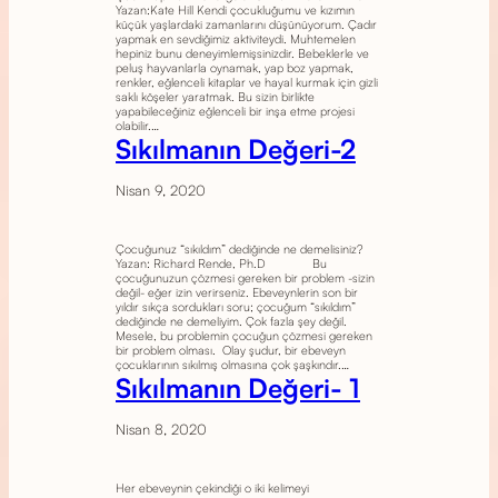
Yazan:Kate Hill Kendi çocukluğumu ve kızımın
küçük yaşlardaki zamanlarını düşünüyorum. Çadır
yapmak en sevdiğimiz aktiviteydi. Muhtemelen
hepiniz bunu deneyimlemişsinizdir. Bebeklerle ve
peluş hayvanlarla oynamak, yap boz yapmak,
renkler, eğlenceli kitaplar ve hayal kurmak için gizli
saklı köşeler yaratmak. Bu sizin birlikte
yapabileceğiniz eğlenceli bir inşa etme projesi
olabilir.…
Sıkılmanın Değeri-2
Nisan 9, 2020
Çocuğunuz “sıkıldım” dediğinde ne demelisiniz?
Yazan: Richard Rende, Ph.D Bu
çocuğunuzun çözmesi gereken bir problem -sizin
değil- eğer izin verirseniz. Ebeveynlerin son bir
yıldır sıkça sordukları soru; çocuğum “sıkıldım”
dediğinde ne demeliyim. Çok fazla şey değil.
Mesele, bu problemin çocuğun çözmesi gereken
bir problem olması. Olay şudur, bir ebeveyn
çocuklarının sıkılmış olmasına çok şaşkındır.…
Sıkılmanın Değeri- 1
Nisan 8, 2020
Her ebeveynin çekindiği o iki kelimeyi