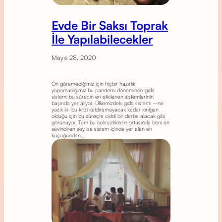
Evde Bir Saksı Toprak
İle Yapılabilecekler
Mayıs 28, 2020
Ön göremediğimiz için hiçbir hazırlık
yapamadığımız bu pandemi döneminde gıda
sistemi bu sürecin en etkilenen sistemlerinin
başında yer alıyor. Ülkemizdeki gıda sistemi –ne
yazık ki- bu krizi kaldıramayacak kadar kırılgan
olduğu için bu süreçte ciddi bir darbe alacak gibi
görünüyor. Tüm bu belirsizliklerin ortasında beni en
sevindiren şey ise sistem içinde yer alan en
küçüğünden…