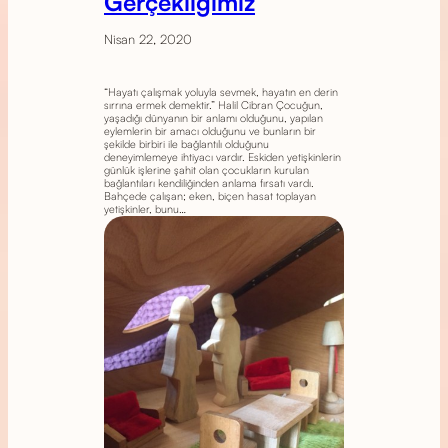
Gerçekliğimiz
Nisan 22, 2020
“Hayatı çalışmak yoluyla sevmek, hayatın en derin
sırrına ermek demektir.” Halil Cibran Çocuğun,
yaşadığı dünyanın bir anlamı olduğunu, yapılan
eylemlerin bir amacı olduğunu ve bunların bir
şekilde birbiri ile bağlantılı olduğunu
deneyimlemeye ihtiyacı vardır. Eskiden yetişkinlerin
günlük işlerine şahit olan çocukların kurulan
bağlantıları kendiliğinden anlama fırsatı vardı.
Bahçede çalışan; eken, biçen hasat toplayan
yetişkinler, bunu…