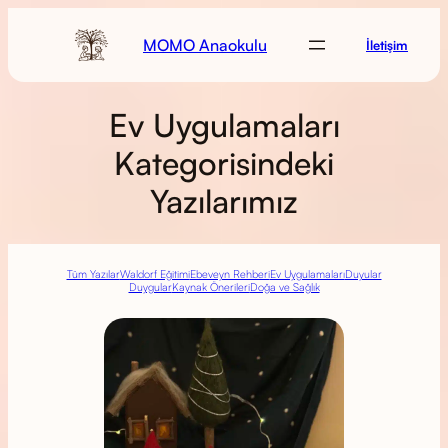
MOMO Anaokulu
İletişim
Ev Uygulamaları
Kategorisindeki
Yazılarımız
Tüm Yazılar
Waldorf Eğitimi
Ebeveyn Rehberi
Ev Uygulamaları
Duyular
Duygular
Kaynak Önerileri
Doğa ve Sağlık