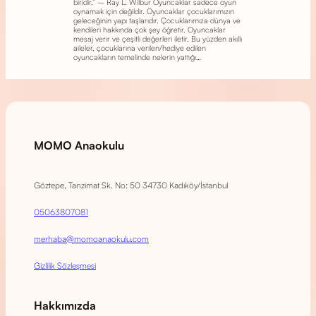
biridir.” – Ray L. Wilbur Oyuncaklar sadece oyun
oynamak için değildir. Oyuncaklar çocuklarımızın
geleceğinin yapı taşlarıdır. Çocuklarımıza dünya ve
kendileri hakkında çok şey öğretir. Oyuncaklar
mesaj verir ve çeşitli değerleri iletir. Bu yüzden akıllı
aileler, çocuklarına verilen/hediye edilen
oyuncakların temelinde nelerin yattığı…
MOMO Anaokulu
Göztepe, Tanzimat Sk. No: 50 34730 Kadıköy/İstanbul
05063807081
merhaba@momoanaokulu.com
Gizlilik Sözleşmesi
Hakkımızda