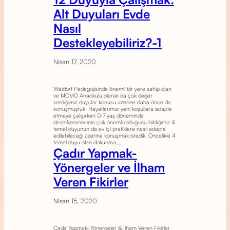
Alt Duyuları Evde
Nasıl
Destekleyebiliriz?-1
Nisan 17, 2020
Waldorf Pedagojisinde önemli bir yere sahip olan
ve MOMO Anaokulu olarak da çok değer
verdiğimiz duyular konusu üzerine daha önce de
konuşmuştuk. Hayatlarımızı yeni koşullara adapte
etmeye çalışırken 0-7 yaş döneminde
desteklenmesinin çok önemli olduğunu bildiğimiz 4
temel duyunun da ev içi pratiklere nasıl adapte
edilebileceği üzerine konuşmak istedik. Öncelikle 4
temel duyu olan dokunma,…
Çadır Yapmak-
Yönergeler ve İlham
Veren Fikirler
Nisan 15, 2020
Çadır Yapmak- Yönergeler & İlham Veren Fikirler