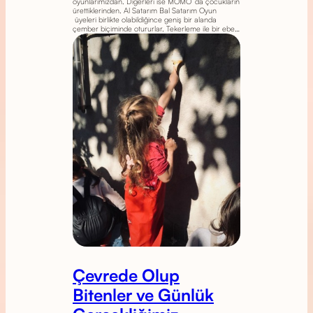
oyunlarımızdan. Diğerleri ise MOMO ’da çocukların
ürettiklerinden. Al Satarım Bal Satarım Oyun
üyeleri birlikte olabildiğince geniş bir alanda
çember biçiminde otururlar. Tekerleme ile bir ebe…
Çevrede Olup
Bitenler ve Günlük