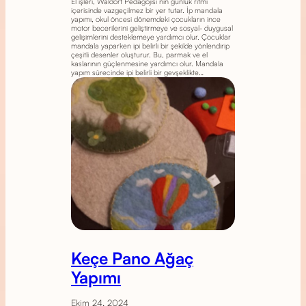
El işleri, Waldorf Pedagojisi’nin günlük ritmi
içerisinde vazgeçilmez bir yer tutar. İp mandala
yapımı, okul öncesi dönemdeki çocukların ince
motor becerilerini geliştirmeye ve sosyal- duygusal
gelişimlerini desteklemeye yardımcı olur. Çocuklar
mandala yaparken ipi belirli bir şekilde yönlendirip
çeşitli desenler oluşturur. Bu, parmak ve el
kaslarının güçlenmesine yardımcı olur. Mandala
yapım sürecinde ipi belirli bir gevşeklikte…
Keçe Pano Ağaç
Yapımı
Ekim 24, 2024