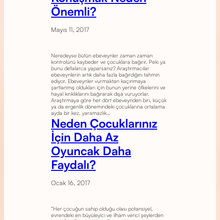
Önemli?
Mayıs 11, 2017
Neredeyse bütün ebeveynler zaman zaman
kontrolünü kaybeder ve çocuklara bağırır. Peki ya
bunu defalarca yaparsanız? Araştırmacılar
ebeveynlerin artık daha fazla bağırdığını tahmin
ediyor. Ebeveynler vurmaktan kaçınmaya
şartlanmış oldukları için bunun yerine öfkelerini ve
hayal kırıklıklarını bağırarak dışa vuruyorlar.
Araştırmaya göre her dört ebeveynden biri, küçük
ya da ergenlik dönemindeki çocuklarına ortalama
ayda bir kez, yaramazlık…
Neden Çocuklarınız
İçin Daha Az
Oyuncak Daha
Faydalı?
Ocak 16, 2017
“Her çocuğun sahip olduğu olası potansiyel,
evrendeki en büyüleyici ve ilham verici şeylerden