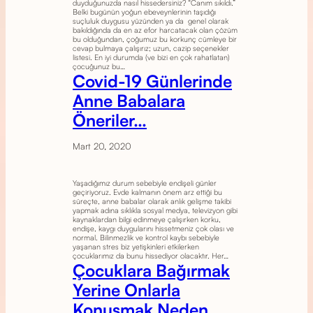
duyduğunuzda nasıl hissedersiniz? “Canım sıkıldı.”
Belki bugünün yoğun ebeveynlerinin taşıdığı
suçluluk duygusu yüzünden ya da genel olarak
bakıldığında da en az efor harcatacak olan çözüm
bu olduğundan, çoğumuz bu korkunç cümleye bir
cevap bulmaya çalışırız; uzun, cazip seçenekler
listesi. En iyi durumda (ve bizi en çok rahatlatan)
çocuğunuz bu…
Covid-19 Günlerinde
Anne Babalara
Öneriler…
Mart 20, 2020
Yaşadığımız durum sebebiyle endişeli günler
geçiriyoruz. Evde kalmanın önem arz ettiği bu
süreçte, anne babalar olarak anlık gelişme takibi
yapmak adına sıklıkla sosyal medya, televizyon gibi
kaynaklardan bilgi edinmeye çalışırken korku,
endişe, kaygı duygularını hissetmeniz çok olası ve
normal. Bilinmezlik ve kontrol kaybı sebebiyle
yaşanan stres biz yetişkinleri etkilerken
çocuklarımız da bunu hissediyor olacaktır. Her…
Çocuklara Bağırmak
Yerine Onlarla
Konuşmak Neden