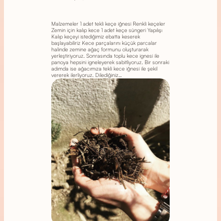
Malzemeler 1 adet tekli keçe iğnesi Renkli keçeler
Zemin için kalıp kece 1 adet keçe süngeri Yapılışı
Kalıp keçeyi istediğimiz ebatta keserek
başlayabiliriz Kece parçalarını küçük parcalar
halinde zemine ağaç formunu oluşturarak
yerleştiriyoruz. Sonrasında toplu kece ignesi ile
panoya hepsini igneleyerek sabitliyoruz. Bir sonraki
adımda ise ağacımıza tekli kece iğnesi ile şekil
vererek ilerliyoruz. Dilediğiniz…