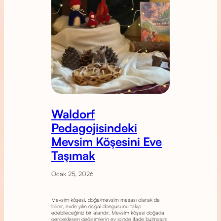
Waldorf
Pedagojisindeki
Mevsim Köşesini Eve
Taşımak
Ocak 25, 2026
Mevsim köşesi, doğa/mevsim masası olarak da
bilinir, evde yılın doğal döngüsünü takip
edebileceğiniz bir alandır. Mevsim köşesi doğada
gerçekleşen değişimlerin ev içinde ifade bulmasını