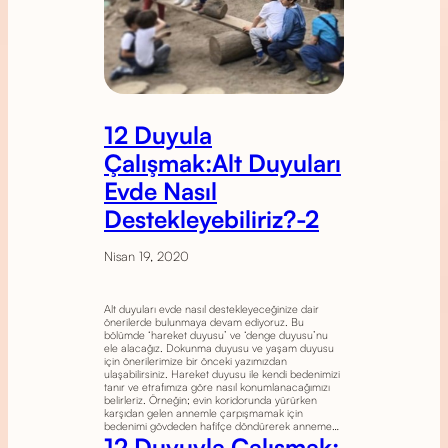
12 Duyula
Çalışmak:Alt Duyuları
Evde Nasıl
Destekleyebiliriz?-2
Nisan 19, 2020
Alt duyuları evde nasıl destekleyeceğinize dair
önerilerde bulunmaya devam ediyoruz. Bu
bölümde ‘hareket duyusu’ ve ‘denge duyusu’nu
ele alacağız. Dokunma duyusu ve yaşam duyusu
için önerilerimize bir önceki yazımızdan
ulaşabilirsiniz. Hareket duyusu ile kendi bedenimizi
tanır ve etrafımıza göre nasıl konumlanacağımızı
belirleriz. Örneğin; evin koridorunda yürürken
karşıdan gelen annemle çarpışmamak için
bedenimi gövdeden hafifçe döndürerek anneme…
12 Duyuyla Çalışmak: