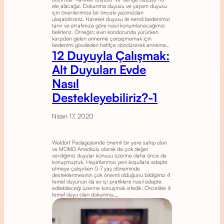
ele alacağız. Dokunma duyusu ve yaşam duyusu
için önerilerimize bir önceki yazımızdan
ulaşabilirsiniz. Hareket duyusu ile kendi bedenimizi
tanır ve etrafımıza göre nasıl konumlanacağımızı
belirleriz. Örneğin; evin koridorunda yürürken
karşıdan gelen annemle çarpışmamak için
bedenimi gövdeden hafifçe döndürerek anneme…
12 Duyuyla Çalışmak:
Alt Duyuları Evde
Nasıl
Destekleyebiliriz?-1
Nisan 17, 2020
Waldorf Pedagojisinde önemli bir yere sahip olan
ve MOMO Anaokulu olarak da çok değer
verdiğimiz duyular konusu üzerine daha önce de
konuşmuştuk. Hayatlarımızı yeni koşullara adapte
etmeye çalışırken 0-7 yaş döneminde
desteklenmesinin çok önemli olduğunu bildiğimiz 4
temel duyunun da ev içi pratiklere nasıl adapte
edilebileceği üzerine konuşmak istedik. Öncelikle 4
temel duyu olan dokunma,…