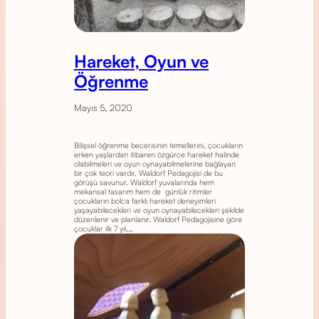
Hareket, Oyun ve
Öğrenme
Mayıs 5, 2020
Bilişsel öğrenme becerisinin temellerini, çocukların
erken yaşlardan itibaren özgürce hareket halinde
olabilmeleri ve oyun oynayabilmelerine bağlayan
bir çok teori vardır. Waldorf Pedagojisi de bu
görüşü savunur. Waldorf yuvalarında hem
mekansal tasarım hem de günlük ritimler
çocukların bolca farklı hareket deneyimleri
yaşayabilecekleri ve oyun oynayabilecekleri şekilde
düzenlenir ve planlanır. Waldorf Pedagojisine göre
çocuklar ilk 7 yıl,…