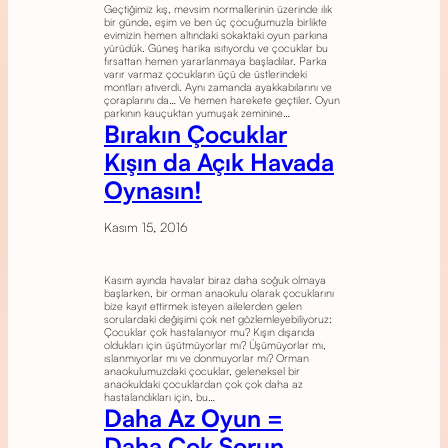
Geçtiğimiz kış, mevsim normallerinin üzerinde ılık
bir günde, eşim ve ben üç çocuğumuzla birlikte
evimizin hemen altındaki sokaktaki oyun parkına
yürüdük. Güneş harika ısıtıyordu ve çocuklar bu
fırsattan hemen yararlanmaya başladılar. Parka
varır varmaz çocukların üçü de üstlerindeki
montları atıverdi. Aynı zamanda ayakkabılarını ve
çoraplarını da… Ve hemen harekete geçtiler. Oyun
parkının kauçuktan yumuşak zeminine…
Bırakın Çocuklar
Kışın da Açık Havada
Oynasın!
Kasım 15, 2016
Kasım ayında havalar biraz daha soğuk olmaya
başlarken, bir orman anaokulu olarak çocuklarını
bize kayıt ettirmek isteyen ailelerden gelen
sorulardaki değişimi çok net gözlemleyebiliyoruz:
Çocuklar çok hastalanıyor mu? Kışın dışarıda
oldukları için üşütmüyorlar mı? Üşümüyorlar mı,
ıslanmıyorlar mı ve donmuyorlar mı? Orman
anaokulumuzdaki çocuklar, geleneksel bir
anaokuldaki çocuklardan çok çok daha az
hastalandıkları için, bu…
Daha Az Oyun =
Daha Çok Sorun