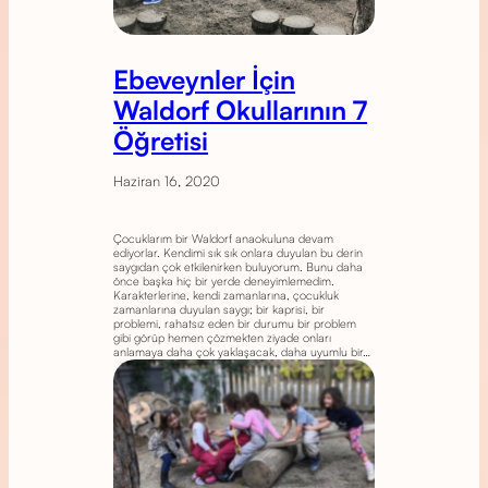
Ebeveynler İçin
Waldorf Okullarının 7
Öğretisi
Haziran 16, 2020
Çocuklarım bir Waldorf anaokuluna devam
ediyorlar. Kendimi sık sık onlara duyulan bu derin
saygıdan çok etkilenirken buluyorum. Bunu daha
önce başka hiç bir yerde deneyimlemedim.
Karakterlerine, kendi zamanlarına, çocukluk
zamanlarına duyulan saygı; bir kaprisi, bir
problemi, rahatsız eden bir durumu bir problem
gibi görüp hemen çözmekten ziyade onları
anlamaya daha çok yaklaşacak, daha uyumlu bir…