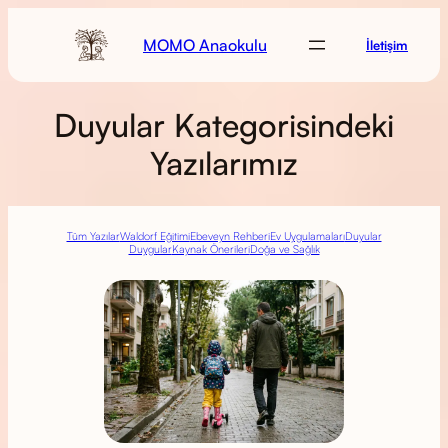
MOMO Anaokulu
İletişim
Duyular Kategorisindeki
Yazılarımız
Tüm Yazılar
Waldorf Eğitimi
Ebeveyn Rehberi
Ev Uygulamaları
Duyular
Duygular
Kaynak Önerileri
Doğa ve Sağlık