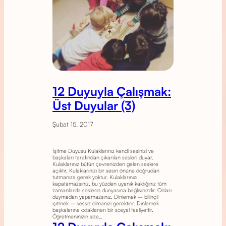
12 Duyuyla Çalışmak:
Üst Duyular (3)
Şubat 15, 2017
İşitme Duyusu Kulaklarınız kendi sesinizi ve
başkaları tarafından çıkarılan sesleri duyar.
Kulaklarınız bütün çevrenizden gelen seslere
açıktır. Kulaklarınızı bir sesin önüne doğrudan
tutmanıza gerek yoktur. Kulaklarınızı
kapatamazsınız, bu yüzden uyanık kaldığınız tüm
zamanlarda seslerin dünyasına bağlısınızdır. Onları
duymadan yapamazsınız. Dinlemek – bilinçli
işitmek – sessiz olmanızı gerektirir. Dinlemek
başkalarına odaklanan bir sosyal faaliyettir.
Öğretmeninizin size…