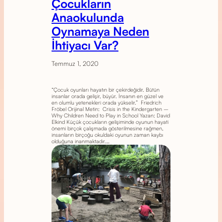
Çocukların
Anaokulunda
Oynamaya Neden
İhtiyacı Var?
Temmuz 1, 2020
“Çocuk oyunları hayatın bir çekirdeğidir. Bütün
insanlar orada gelişir, büyür. İnsanın en güzel ve
en olumlu yetenekleri orada yükselir.” Friedrich
Fröbel Orijinal Metin: Crisis in the Kindergarten –
Why Children Need to Play in School Yazan: David
Elkind Küçük çocukların gelişiminde oyunun hayati
önemi birçok çalışmada gösterilmesine rağmen,
insanların birçoğu okuldaki oyunun zaman kaybı
olduğuna inanmaktadır.…