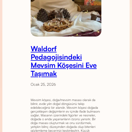
Waldorf
Pedagojisindeki
Mevsim Köşesini Eve
Taşımak
Ocak 25, 2026
Mevsim köşesi, doğa/mevsim masası olarak da
bilinir, evde yılın doğal döngüsünü takip
edebileceğiniz bir alandır. Mevsim köşesi doğada
gerçekleşen değişimlerin ev içinde ifade bulmasını
sağlar. Masanın üzerindeki figürler ve nesneler,
doğada o anda yaşananların özünü yansıtır. Bir
doğa masası oluşturmak ve onu sürdürmek,
yetişkin bilinç düzeyinden doğada olup bitenleri
gözlemleme becerinizi keskinleştirir. Küçük