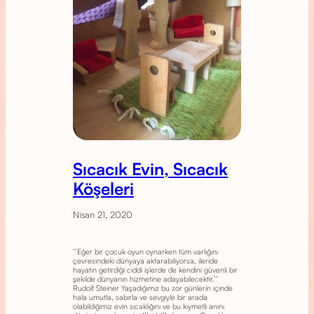
Sıcacık Evin, Sıcacık
Köşeleri
Nisan 21, 2020
‘’Eğer bir çocuk oyun oynarken tüm varlığını
çevresindeki dünyaya aktarabiliyorsa, ileride
hayatın getirdiği ciddi işlerde de kendini güvenli bir
şekilde dünyanın hizmetine adayabilecektir.’’
Rudolf Steiner Yaşadığımız bu zor günlerin içinde
hala umutla, sabırla ve sevgiyle bir arada
olabildiğimiz evin sıcaklığını ve bu kıymetli anını