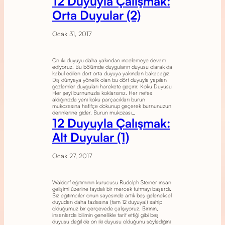
12 Duyuyla Çalışmak:
Orta Duyular (2)
Ocak 31, 2017
On iki duyuyu daha yakından incelemeye devam
ediyoruz. Bu bölümde duyguların duyusu olarak da
kabul edilen dört orta duyuya yakından bakacağız.
Dış dünyaya yönelik olan bu dört duyuyla yapılan
gözlemler duyguları harekete geçirir. Koku Duyusu
Her şeyi burnunuzla koklarsınız. Her nefes
aldığınızda yeni koku parçacıkları burun
mukozasına hafifçe dokunup geçerek burnunuzun
derinlerine gider. Burun mukozası…
12 Duyuyla Çalışmak:
Alt Duyular (1)
Ocak 27, 2017
Waldorf eğitiminin kurucusu Rudolph Steiner insan
gelişimi üzerine faydalı bir mercek tutmayı başardı.
Biz eğitimciler onun sayesinde artık beş geleneksel
duyudan daha fazlasına (tam 12 duyuya!) sahip
olduğumuz bir çerçevede çalışıyoruz. Birinin,
insanlarda bilimin genellikle tarif ettiği gibi beş
duyusu değil de on iki duyusu olduğunu söylediğini