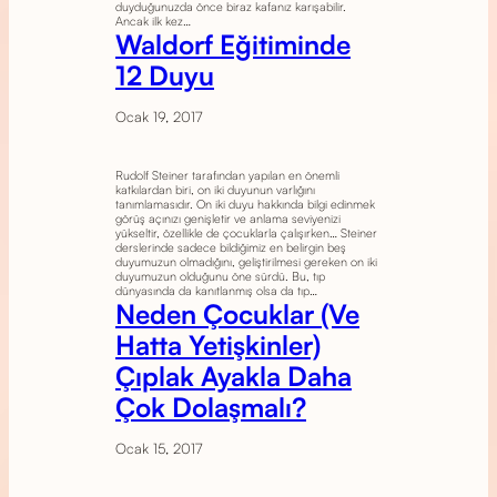
duyduğunuzda önce biraz kafanız karışabilir.
Ancak ilk kez…
Waldorf Eğitiminde
12 Duyu
Ocak 19, 2017
Rudolf Steiner tarafından yapılan en önemli
katkılardan biri, on iki duyunun varlığını
tanımlamasıdır. On iki duyu hakkında bilgi edinmek
görüş açınızı genişletir ve anlama seviyenizi
yükseltir, özellikle de çocuklarla çalışırken… Steiner
derslerinde sadece bildiğimiz en belirgin beş
duyumuzun olmadığını, geliştirilmesi gereken on iki
duyumuzun olduğunu öne sürdü. Bu, tıp
dünyasında da kanıtlanmış olsa da tıp…
Neden Çocuklar (Ve
Hatta Yetişkinler)
Çıplak Ayakla Daha
Çok Dolaşmalı?
Ocak 15, 2017