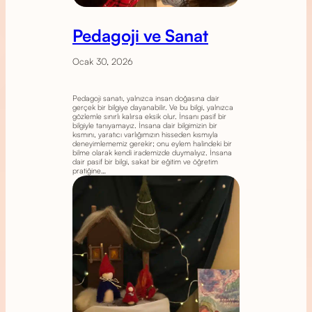
Pedagoji ve Sanat
Ocak 30, 2026
Pedagoji sanatı, yalnızca insan doğasına dair
gerçek bir bilgiye dayanabilir. Ve bu bilgi, yalnızca
gözlemle sınırlı kalırsa eksik olur. İnsanı pasif bir
bilgiyle tanıyamayız. İnsana dair bilgimizin bir
kısmını, yaratıcı varlığımızın hisseden kısmıyla
deneyimlememiz gerekir; onu eylem halindeki bir
bilme olarak kendi irademizde duymalıyız. İnsana
dair pasif bir bilgi, sakat bir eğitim ve öğretim
pratiğine…