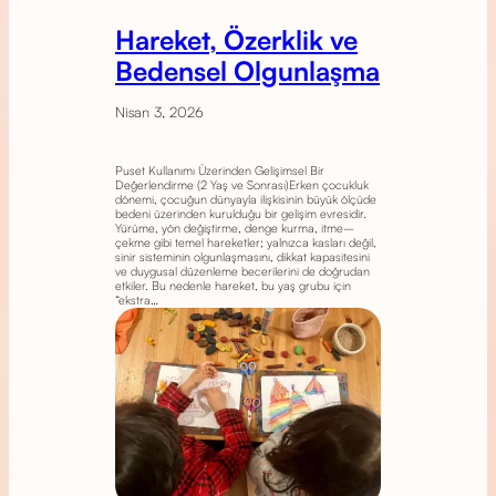
Hareket, Özerklik ve
Bedensel Olgunlaşma
Nisan 3, 2026
Puset Kullanımı Üzerinden Gelişimsel Bir
Değerlendirme (2 Yaş ve Sonrası)Erken çocukluk
dönemi, çocuğun dünyayla ilişkisinin büyük ölçüde
bedeni üzerinden kurulduğu bir gelişim evresidir.
Yürüme, yön değiştirme, denge kurma, itme–
çekme gibi temel hareketler; yalnızca kasları değil,
sinir sisteminin olgunlaşmasını, dikkat kapasitesini
ve duygusal düzenleme becerilerini de doğrudan
etkiler. Bu nedenle hareket, bu yaş grubu için
“ekstra…