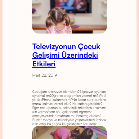
Televizyonun Çocuk
Gelişimi Üzerindeki
Etkileri
Mart 28, 2019
Çocuğum televizyon izlemeli mi?Bilgisayar oyunları
oynamalı mı?Öğretici programları izlemeli mi? iPad
ya da iPhone kullanmalı mı?Ne kadar süre bunlara
maruz kalması zararlı olur? Ne kadarı gereklidir?
Eğer çocuğumun bu teknolojik imkanlara erişimine
izin vermezsem onu çok önemli öğrenme
deneyimlerinden mahrum mu bırakmış olurum?
Bunlar medya ve teknolojinin yaşamlarımızı fazlaca
istila ettiği bu çağda karşılaştığımız sorulardır.…