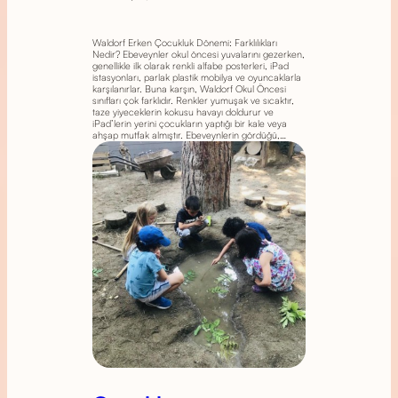
Waldorf Erken Çocukluk Dönemi: Farklılıkları
Nedir? Ebeveynler okul öncesi yuvalarını gezerken,
genellikle ilk olarak renkli alfabe posterleri, iPad
istasyonları, parlak plastik mobilya ve oyuncaklarla
karşılanırlar. Buna karşın, Waldorf Okul Öncesi
sınıfları çok farklıdır. Renkler yumuşak ve sıcaktır,
taze yiyeceklerin kokusu havayı doldurur ve
iPad’lerin yerini çocukların yaptığı bir kale veya
ahşap mutfak almıştır. Ebeveynlerin gördüğü,…