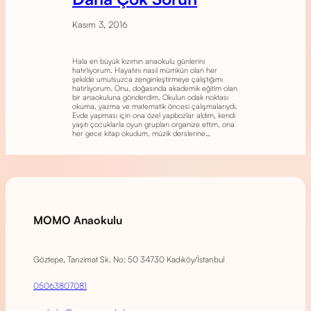
Kasım 3, 2016
Hala en büyük kızımın anaokulu günlerini
hatırlıyorum. Hayatını nasıl mümkün olan her
şekilde umutsuzca zenginleştirmeye çalıştığımı
hatırlıyorum. Onu, doğasında akademik eğitim olan
bir anaokuluna gönderdim. Okulun odak noktası
okuma, yazma ve matematik öncesi çalışmalarıydı.
Evde yapması için ona özel yapbozlar aldım, kendi
yaşıtı çocuklarla oyun grupları organize ettim, ona
her gece kitap okudum, müzik derslerine…
MOMO Anaokulu
Göztepe, Tanzimat Sk. No: 50 34730 Kadıköy/İstanbul
05063807081