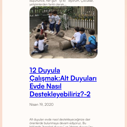
düşününce, her gün ‘’İyi ki!’’ diyorum. Çocuklar,
yetişkinlerden farklı olarak,…
12 Duyula
Çalışmak:Alt Duyuları
Evde Nasıl
Destekleyebiliriz?-2
Nisan 19, 2020
Alt duyuları evde nasıl destekleyeceğinize dair
önerilerde bulunmaya devam ediyoruz. Bu
bölümde ‘hareket duyusu’ ve ‘denge duyusu’nu